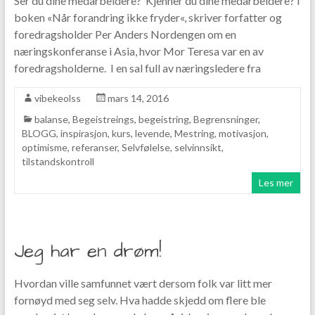
Ser du dine medarbeidere? Kjenner du dine medarbeidere? I
boken «Når forandring ikke fryder«, skriver forfatter og
foredragsholder Per Anders Nordengen om en
næringskonferanse i Asia, hvor Mor Teresa var en av
foredragsholderne. I en sal full av næringsledere fra
vibekeolss
mars 14, 2016
balanse
,
Begeistreings
,
begeistring
,
Begrensninger
,
BLOGG
,
inspirasjon
,
kurs
,
levende
,
Mestring
,
motivasjon
,
optimisme
,
referanser
,
Selvfølelse
,
selvinnsikt
,
tilstandskontroll
Les mer
Jeg har en drøm!
Hvordan ville samfunnet vært dersom folk var litt mer
fornøyd med seg selv. Hva hadde skjedd om flere ble