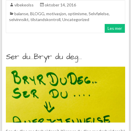
vibekeolss
oktober 14, 2016
balanse
,
BLOGG
,
motivasjon
,
optimisme
,
Selvfølelse
,
selvinnsikt
,
tilstandskontroll
,
Uncategorized
Les mer
Ser du…Bryr du deg…