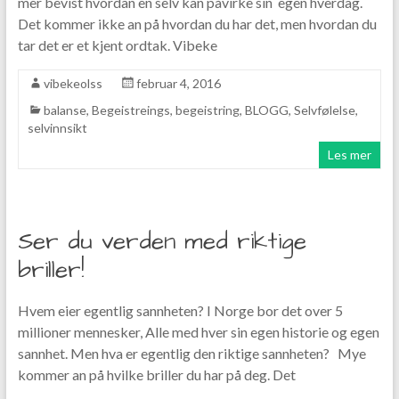
mer bevist hvordan en selv kan påvirke sin egen hverdag.
Det kommer ikke an på hvordan du har det, men hvordan du
tar det er et kjent ordtak. Vibeke
vibekeolss
februar 4, 2016
balanse
,
Begeistreings
,
begeistring
,
BLOGG
,
Selvfølelse
,
selvinnsikt
Les mer
Ser du verden med riktige
briller!
Hvem eier egentlig sannheten? I Norge bor det over 5
millioner mennesker, Alle med hver sin egen historie og egen
sannhet. Men hva er egentlig den riktige sannheten? Mye
kommer an på hvilke briller du har på deg. Det