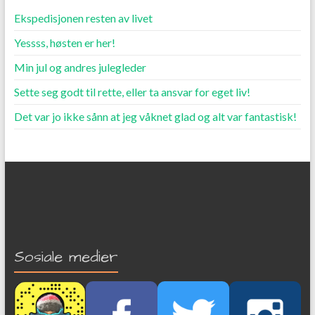
Ekspedisjonen resten av livet
Yessss, høsten er her!
Min jul og andres julegleder
Sette seg godt til rette, eller ta ansvar for eget liv!
Det var jo ikke sånn at jeg våknet glad og alt var fantastisk!
Sosiale medier