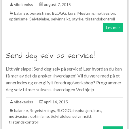
vibekeolss
august 7, 2015
balanse
,
begeistring
,
BLOGG
,
kurs
,
Mestring
,
motivasjon
,
optimisme
,
Selvfølelse
,
selvinnsikt
,
styrke
,
tilstandskontroll
Les mer
Send deg selv på service!
Litt vår slapp! Send deg selv på service! Lær hvordan du kan
få mer av det du ønsker i hverdagen! Vil du være med på et
annerledes og energifylt foredrag/workshop? Programmer
deg selv til mer suksess i hverdagen Ved hjelp
vibekeolss
april 14, 2015
balanse
,
Begeistreings
,
BLOGG
,
inspirasjon
,
kurs
,
motivasjon
,
optimisme
,
Selvfølelse
,
selvinnsikt
,
tilstandskontroll