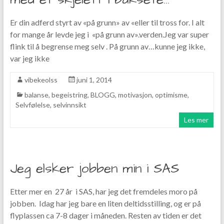
Er din adferd styrt av «på grunn» av «eller til tross for. I alt
for mange år levde jeg i «på grunn av».verden.Jeg var super
flink til å begrense meg selv . På grunn av…kunne jeg ikke,
var jeg ikke
vibekeolss
juni 1, 2014
balanse
,
begeistring
,
BLOGG
,
motivasjon
,
optimisme
,
Selvfølelse
,
selvinnsikt
Les mer
Jeg elsker jobben min i SAS
Etter mer en 27 år i SAS, har jeg det fremdeles moro på
jobben. Idag har jeg bare en liten deltidsstilling, og er på
flyplassen ca 7-8 dager i måneden. Resten av tiden er det