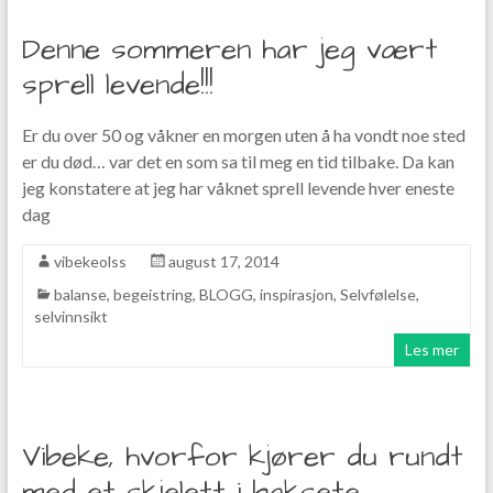
Denne sommeren har jeg vært
sprell levende!!!
Er du over 50 og våkner en morgen uten å ha vondt noe sted
er du død… var det en som sa til meg en tid tilbake. Da kan
jeg konstatere at jeg har våknet sprell levende hver eneste
dag
vibekeolss
august 17, 2014
balanse
,
begeistring
,
BLOGG
,
inspirasjon
,
Selvfølelse
,
selvinnsikt
Les mer
Vibeke, hvorfor kjører du rundt
med et skjelett i baksete…