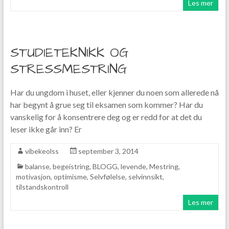
Les mer
STUDIETEKNIKK OG
STRESSMESTRING
Har du ungdom i huset, eller kjenner du noen som allerede nå
har begynt å grue seg til eksamen som kommer? Har du
vanskelig for å konsentrere deg og er redd for at det du
leser ikke går inn? Er
vibekeolss
september 3, 2014
balanse
,
begeistring
,
BLOGG
,
levende
,
Mestring
,
motivasjon
,
optimisme
,
Selvfølelse
,
selvinnsikt
,
tilstandskontroll
Les mer