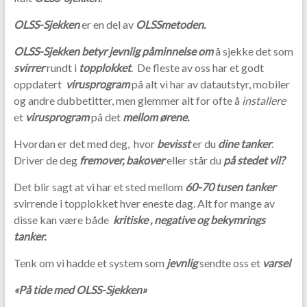
OLSS-Sjekken
er en del av
OLSSmetoden.
OLSS-Sjekken betyr jevnlig påminnelse om
å sjekke det som
svirrer
rundt i
topplokket
. De fleste av oss har et godt
oppdatert
virusprogram
på alt vi har av datautstyr, mobiler
og andre dubbetitter, men glemmer alt for ofte å
installere
et
virusprogram
på det
mellom ørene.
Hvordan er det med deg, hvor
bevisst
er du
dine tanker
.
Driver de deg
fremover, bakover
eller står du
på stedet vil?
Det blir sagt at vi har et sted mellom
60-70 tusen tanker
svirrende i topplokket hver eneste dag. Alt for mange av
disse kan være både
kritiske , negative og bekymrings
tanker.
Tenk om vi hadde et system som
jevnlig
sendte oss et
varsel
«P
å tide med OLSS-Sjekken»