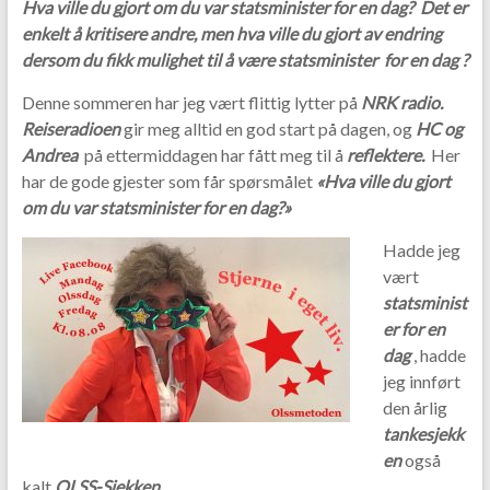
Hva ville du gjort om du var statsminister for en dag? Det er
b
er
enkelt å kritisere andre, men hva ville du gjort av endring
o
dersom du fikk mulighet til å være statsminister for en dag ?
o
Denne sommeren har jeg vært flittig lytter på
NRK radio.
k
Reiseradioen
gir meg alltid en god start på dagen, og
HC og
Andrea
på ettermiddagen har fått meg til å
reflektere.
Her
har de gode gjester som får spørsmålet
«Hva ville du gjort
om du var statsminister for en dag?»
Hadde jeg
vært
statsminist
er for en
dag
, hadde
jeg innført
den årlig
tankesjekk
en
også
kalt
OLSS-Sjekken
.