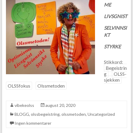
ME
LIVSGNIST
SELVINNSI
KT
STYRKE
Stikkord:
Begeistrin
g
OLSS-
sjekken
OLSSfokus
Olssmetoden
vibekeolss
august 20, 2020
BLOGG
,
olssbegeistring
,
olssmetoden
,
Uncategorized
Ingen kommentarer