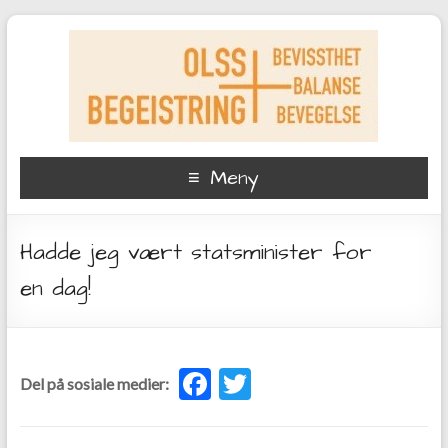
Meny
Hadde jeg vært statsminister for
en dag!
F
T
Del på sosiale medier:
ac
w
e
itt