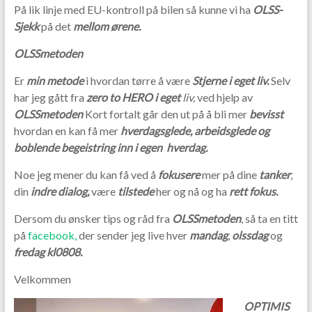
På lik linje med EU-kontroll på bilen så kunne vi ha
OLSS-
Sjekk
på det
mellom ørene.
OLSSmetoden
Er
min metode
i hvordan tørre å være
Stjerne i eget liv.
Selv
har jeg gått fra
zero to HERO i eget
liv,
ved hjelp av
OLSSmetoden
Kort fortalt går den ut på å bli mer
bevisst
hvordan en kan få mer
hverdagsglede, arbeidsglede og
boblende begeistring inn i egen hverdag.
Noe jeg mener du kan få ved å
fokusere
mer på dine
tanker
,
din
i
ndre
dialog,
være
tilstede
her og nå og ha
rett fokus.
Dersom du ønsker tips og råd fra
OLSSmetoden
, så ta en titt
på
facebook,
der sender jeg live hver
mandag
,
olssdag
og
fredag kl0808.
Velkommen
OPTIMIS