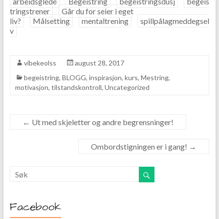
arbeidsglede
Begeistring
begeistringsdusj
begeis
tringstrener
Går du for seier i eget
liv?
Målsetting
mentaltrening
spillpålagmeddegsel
v
vibekeolss
august 28, 2017
begeistring
,
BLOGG
,
inspirasjon
,
kurs
,
Mestring
,
motivasjon
,
tilstandskontroll
,
Uncategorized
←
Ut med skjeletter og andre begrensninger!
Ombordstigningen er i gang!
→
Facebook