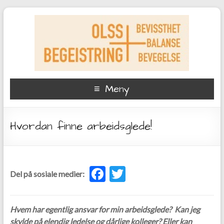
Meny
Hvordan finne arbeidsglede!
F
T
Del på sosiale medier:
ac
w
e
itt
Hvem har egentlig ansvar for min arbeidsglede? Kan jeg
b
er
skylde på elendig ledelse og dårlige kolleger? Eller kan