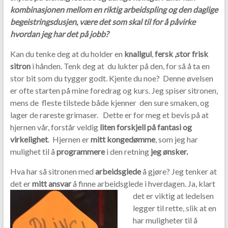
o
kombinasjonen mellom en riktig arbeidspling og den daglige
begeistringsdusjen, være det som skal til for å påvirke
o
hvordan jeg har det på jobb?
k
Kan du tenke deg at du holder en
knallgul
,
fersk ,stor frisk
sitron
i hånden. Tenk deg at du lukter på den, for så å ta en
stor bit som du tygger godt. Kjente du noe? Denne øvelsen
er ofte starten på mine foredrag og kurs. Jeg spiser sitronen,
mens de fleste tilstede både kjenner den sure smaken, og
lager de rareste grimaser. Dette er for meg et bevis på at
hjernen vår, forstår veldig
liten forskjell på fantasi og
virkelighet
. Hjernen er
mitt kongedømme
, som jeg har
mulighet til å
programmere
i den retning
jeg ønsker.
Hva har så sitronen med
arbeidsglede
å gjøre? Jeg tenker at
det er
mitt ansvar
å finne arbeidsglede i hverdagen.
Ja, klart
det er viktig at ledelsen
legger til rette, slik at en
har muligheter til å