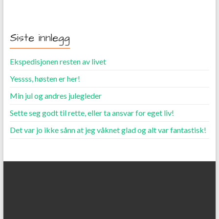
Siste innlegg
Ekspedisjonen resten av livet
Yessss, høsten er her!
Min jul og andres julegleder
Sette seg godt til rette, eller ta ansvar for eget liv!
Det var jo ikke sånn at jeg våknet glad og alt var fantastisk!