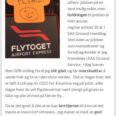
utføre jobben på en
best mulig måte, men
holdningen
til jobben er
mitt ansvar.
Jeg har jobbet 31 år i
SAS Ground Handling.
Ved siden av jobben
som mentaltrener og
foredragsholder er jeg
fremdeles i SAS Ground
Service, i dag kun en
liten 50% stilling fordi jeg
blir glad
, og får
overskudd a
v å
sende folk og fe ut i den store verden. Det er dager hvor det
er tøft å stå opp kl. 0315 for å komme seg på jobb , eller
dager hvor du vet flyplassen har vært stengt på grunn av
tåke og alle vil med på første fly…
Da er det greit å vite at en kan
lure hjernen
til å tro at det
meste er moro (ref sitronen) . Jeg mener at med en
god