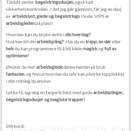
Tilslutt venter
begeistringsdusjen,
også kalt
sikkerhetskontrollen. I det jeg går gjennom, får jeg en dusj
av
arbeidslyst, glede og begeistrings
i hode. VIPS er
arbeidsgleden
på plass!
Hvordan kan du bruke dette i
din hverdag?
Hva kan bli din
arbeidspling?
Har du en
trapp, en dør
eller
heis
du kan programmere til å bli både
magisk
og
full av
optimisme
?
Ønsker du mer
arbeidsglede
denne høsten så bruk
fantasien
, og finn ut hvordan du selv kan påvirke topplokket
i den retning du ønsker.
Lykke til, lag deg en fargerik høst med gode
arbeidsplinger,
begeistringsdusjer og magiske trapper!
Stikkord: