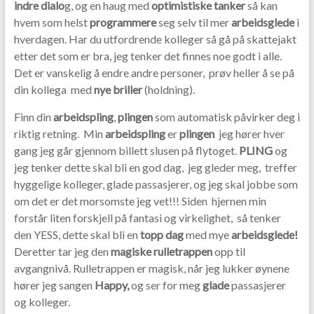
indre dialo
g, og en haug med
optimistiske
tanker
så kan
hvem som helst
programmere
seg selv til mer
arbeidsglede
i
hverdagen. Har du utfordrende kolleger så gå på skattejakt
etter det som er bra, jeg tenker det finnes noe godt i alle.
Det er vanskelig å endre andre personer, prøv heller å se på
din kollega med
nye briller
(holdning).
Finn din
arbeidspling
,
plingen
som automatisk påvirker deg i
riktig retning. Min
arbeidspling
er
plingen
jeg hører hver
gang jeg går gjennom billett slusen på flytoget.
PLING
og
jeg tenker dette skal bli en god dag, jeg gleder meg, treffer
hyggelige kolleger, glade passasjerer, og jeg skal jobbe som
om det er det morsomste jeg vet!!! Siden hjernen min
forstår liten forskjell på fantasi og virkelighet, så tenker
den YESS, dette skal bli en
topp dag
med mye
arbeidsglede!
Deretter tar jeg den
magiske rulletrappen
opp til
avgangnivå. Rulletrappen er magisk, når jeg lukker øynene
hører jeg sangen
Happy,
og ser for meg
glade
passasjerer
og kolleger.