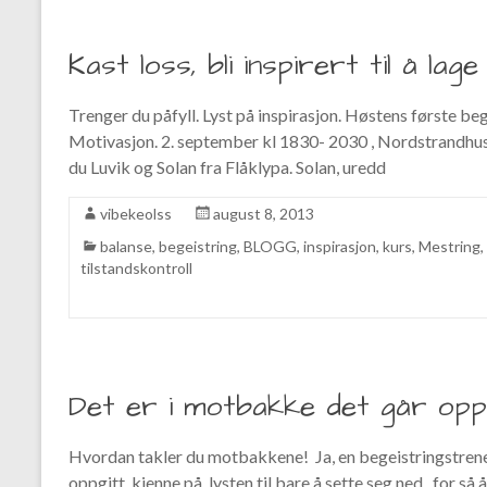
Kast loss, bli inspirert til å lag
Trenger du påfyll. Lyst på inspirasjon. Høstens første be
Motivasjon. 2. september kl 1830- 2030 , Nordstrandhu
du Luvik og Solan fra Flåklypa. Solan, uredd
vibekeolss
august 8, 2013
balanse
,
begeistring
,
BLOGG
,
inspirasjon
,
kurs
,
Mestring
,
tilstandskontroll
Det er i motbakke det går opp
Hvordan takler du motbakkene! Ja, en begeistringstrener k
oppgitt ,kjenne på lysten til bare å sette seg ned., for så 