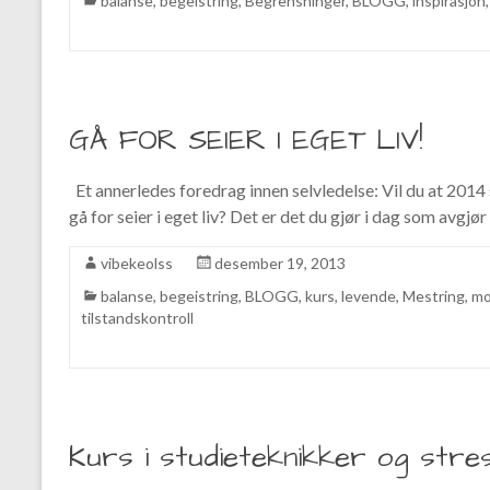
balanse
,
begeistring
,
Begrensninger
,
BLOGG
,
inspirasjon
GÅ FOR SEIER I EGET LIV!
Et annerledes foredrag innen selvledelse: Vil du at 2014 sk
gå for seier i eget liv? Det er det du gjør i dag som avgjør
vibekeolss
desember 19, 2013
balanse
,
begeistring
,
BLOGG
,
kurs
,
levende
,
Mestring
,
mo
tilstandskontroll
Kurs i studieteknikker og stre