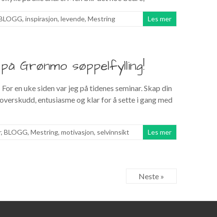
BLOGG
,
inspirasjon
,
levende
,
Mestring
Les mer
på Grønmo søppelfylling!
or en uke siden var jeg på tidenes seminar. Skap din
verskudd, entusiasme og klar for å sette i gang med
r
,
BLOGG
,
Mestring
,
motivasjon
,
selvinnsikt
Les mer
Neste »