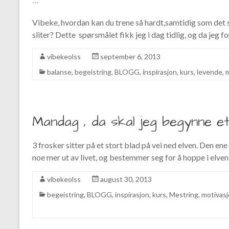
Vibeke, hvordan kan du trene så hardt,samtidig som det 
sliter? Dette spørsmålet fikk jeg i dag tidlig, og da jeg 
vibekeolss
september 6, 2013
balanse
,
begeistring
,
BLOGG
,
inspirasjon
,
kurs
,
levende
,
m
Mandag , da skal jeg begynne et
3 frosker sitter på et stort blad på vei ned elven. Den ene
noe mer ut av livet, og bestemmer seg for å hoppe i elve
vibekeolss
august 30, 2013
begeistring
,
BLOGG
,
inspirasjon
,
kurs
,
Mestring
,
motivas