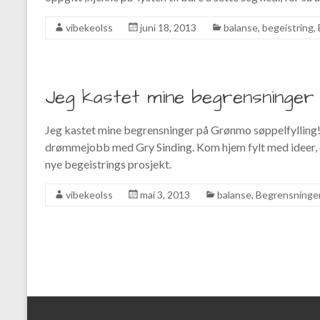
vibekeolss
juni 18, 2013
balanse
,
begeistring
,
Jeg kastet mine begrensninger 
Jeg kastet mine begrensninger på Grønmo søppelfylling! F
drømmejobb med Gry Sinding. Kom hjem fylt med ideer, o
nye begeistrings prosjekt.
vibekeolss
mai 3, 2013
balanse
,
Begrensninge