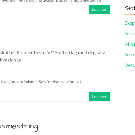
,
levende
,
Mestring
,
motivasjon
,
optimisme
,
Selvfølelse
Sis
Les mer
Ekspe
Yesss
Min j
al bli ditt aller beste år!? Spill på lag med deg selv,
Sette
 hva du skal
Det v
tivasjon
,
optimisme
,
Selvfølelse
,
selvinnsikt
,
Les mer
ssmestring