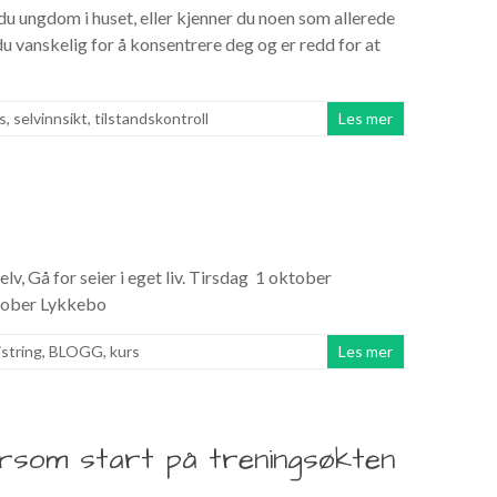
u ungdom i huset, eller kjenner du noen som allerede
 vanskelig for å konsentrere deg og er redd for at
s
,
selvinnsikt
,
tilstandskontroll
Les mer
lv, Gå for seier i eget liv. Tirsdag 1 oktober
ober Lykkebo
string
,
BLOGG
,
kurs
Les mer
rsom start på treningsøkten