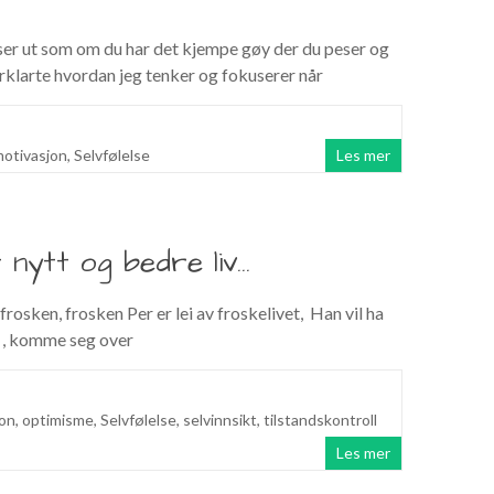
ser ut som om du har det kjempe gøy der du peser og
forklarte hvordan jeg tenker og fokuserer når
otivasjon
,
Selvfølelse
Les mer
 nytt og bedre liv…
 frosken, frosken Per er lei av froskelivet, Han vil ha
n , komme seg over
jon
,
optimisme
,
Selvfølelse
,
selvinnsikt
,
tilstandskontroll
Les mer