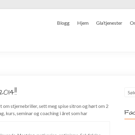
Blogg
Hjem
Gla’tjenester
O
014!!
 om stjernebriller, sett meg spise sitron og hørt om 2
Fa
ag, kurs, seminar og coaching i året som har