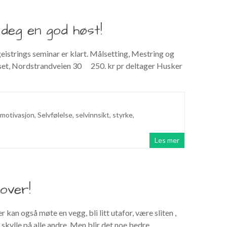
e deg en god høst!
geistrings seminar er klart. Målsetting, Mestring og
set, Nordstrandveien 30 250. kr pr deltager Husker
motivasjon
,
Selvfølelse
,
selvinnsikt
,
styrke
,
Les mer
over!
an også møte en vegg, bli litt utafor, være sliten ,
å skylle på alle andre. Men blir det noe bedre,