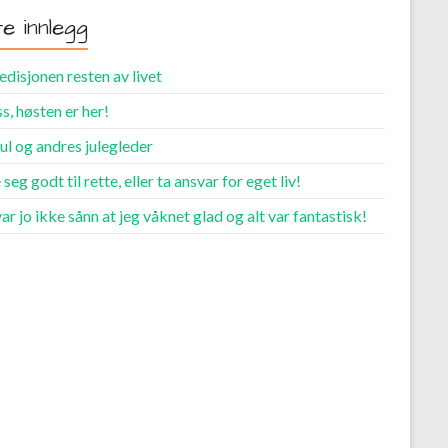
te innlegg
disjonen resten av livet
s, høsten er her!
ul og andres julegleder
 seg godt til rette, eller ta ansvar for eget liv!
ar jo ikke sånn at jeg våknet glad og alt var fantastisk!