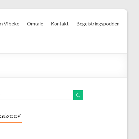
m Vibeke
Omtale
Kontakt
Begeistringspodden
cebook