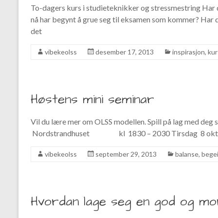
To-dagers kurs i studieteknikker og stressmestring Har d
nå har begynt å grue seg til eksamen som kommer? Har du
det
vibekeolss
desember 17, 2013
inspirasjon
,
kur
Høstens mini seminar
Vil du lære mer om OLSS modellen. Spill på lag med deg se
Nordstrandhuset kl 1830 – 2030 Tirsdag 8 okt
vibekeolss
september 29, 2013
balanse
,
begei
Hvordan lage seg en god og mo
…