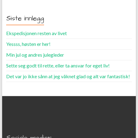
Siste innlegg
Ekspedisjonen resten av livet
Yessss, høsten er her!
Min jul og andres julegleder
Sette seg godt til rette, eller ta ansvar for eget liv!
Det var jo ikke sånn at jeg våknet glad og alt var fantastisk!
Sosiale medier