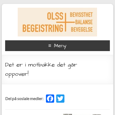
Meny
Det er i motbakke det går
oppover!
F
T
Del på sosiale medier:
ac
w
e
itt