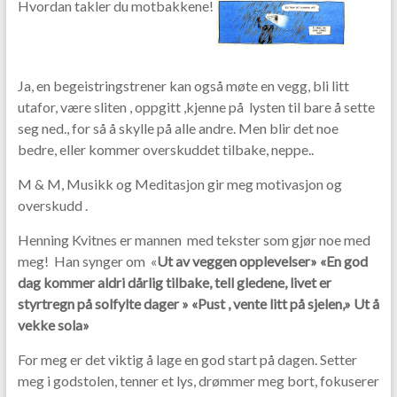
Hvordan takler du motbakkene!
b
er
o
o
Ja, en begeistringstrener kan også møte en vegg, bli litt
k
utafor, være sliten , oppgitt ,kjenne på lysten til bare å sette
seg ned., for så å skylle på alle andre. Men blir det noe
bedre, eller kommer overskuddet tilbake, neppe..
M & M, Musikk og Meditasjon gir meg motivasjon og
overskudd .
Henning Kvitnes er mannen med tekster som gjør noe med
meg! Han synger om «
Ut av veggen opplevelser» «En god
dag kommer aldri dårlig tilbake, tell gledene, livet er
styrtregn på solfylte dager » «Pust , vente litt på sjelen,» Ut å
vekke sola»
For meg er det viktig å lage en god start på dagen. Setter
meg i godstolen, tenner et lys, drømmer meg bort, fokuserer