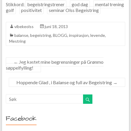
Stikkord:
begeistringstrener
god dag
mental trening
golf
positivitet
seminar Olss Begeistring
vibekeolss
juni 18, 2013
balanse
,
begeistring
,
BLOGG
,
inspirasjon
,
levende
,
Mestring
←
Jeg kastet mine begrensninger på Grønmo
søppelfylling!
Hoppende Glad , i Balanse og full av Begeistring
→
Facebook