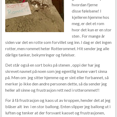
hvordan fjerne
disse følelsene! I
kjelleren hjemme hos
meg, er det et rom
hvor det kun er en stor
sten . For mange år
siden var det en rotte som forvillet seg inn. I dag er det ingen
rotter, men rommet heter Rotterommet. Hit sender jeg alle
dårlige tanker, bekymringer og følelser.
Det står også en sort boks på stenen , oppi der har jeg
skrevet navnet på noen som jeg egentlig kunne vært sinna
på. Men om jeg sitter hjemme og er sint eller forbannet, så
merker jo ikke den andre personen dette, så da sender jeg
heller all sinne og frustrasjon rett ned i rotterommet!!
For å få frustrasjon og kaos ut av kroppen, hender det at jeg
blåser alt inn i en stor ballong. Enten slipper jeg ballong ut i
luften og tenker at der forsvant kaoset og frustrasjonen,