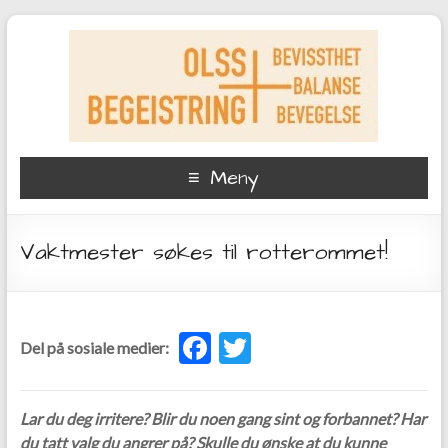
Meny
Vaktmester søkes til rotterommet!
F
T
Del på sosiale medier:
ac
w
e
itt
Lar du deg irritere? Blir du noen gang sint og forbannet? Har
b
er
du tatt valg du angrer på? Skulle du ønske at du kunne