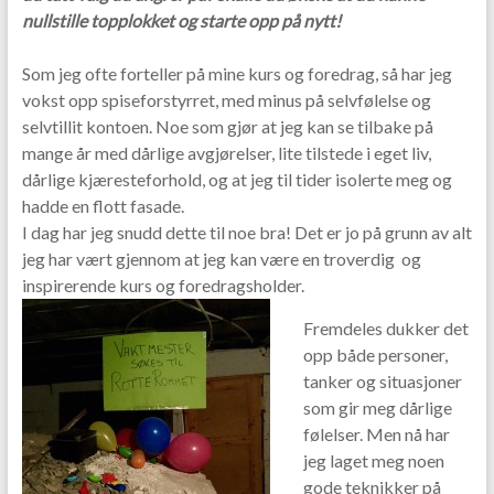
o
nullstille topplokket og starte opp på nytt!
o
Som jeg ofte forteller på mine kurs og foredrag, så har jeg
k
vokst opp spiseforstyrret, med minus på selvfølelse og
selvtillit kontoen. Noe som gjør at jeg kan se tilbake på
mange år med dårlige avgjørelser, lite tilstede i eget liv,
dårlige kjæresteforhold, og at jeg til tider isolerte meg og
hadde en flott fasade.
I dag har jeg snudd dette til noe bra! Det er jo på grunn av alt
jeg har vært gjennom at jeg kan være en troverdig og
inspirerende kurs og foredragsholder.
Fremdeles dukker det
opp både personer,
tanker og situasjoner
som gir meg dårlige
følelser. Men nå har
jeg laget meg noen
gode teknikker på