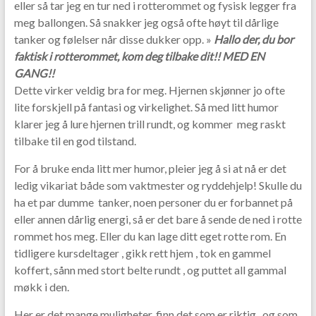
eller så tar jeg en tur ned i rotterommet og fysisk legger fra
meg ballongen. Så snakker jeg også ofte høyt til dårlige
tanker og følelser når disse dukker opp. »
Hallo der, du bor
faktisk i rotterommet, kom deg tilbake dit!! MED EN
GANG!!
Dette virker veldig bra for meg. Hjernen skjønner jo ofte
lite forskjell på fantasi og virkelighet. Så med litt humor
klarer jeg å lure hjernen trill rundt, og kommer meg raskt
tilbake til en god tilstand.
For å bruke enda litt mer humor, pleier jeg å si at nå er det
ledig vikariat både som vaktmester og ryddehjelp! Skulle du
ha et par dumme tanker, noen personer du er forbannet på
eller annen dårlig energi, så er det bare å sende de ned i rotte
rommet hos meg. Eller du kan lage ditt eget rotte rom. En
tidligere kursdeltager , gikk rett hjem , tok en gammel
koffert, sånn med stort belte rundt , og puttet all gammal
møkk i den.
Her er det mange muligheter, finn det som er riktig, og som