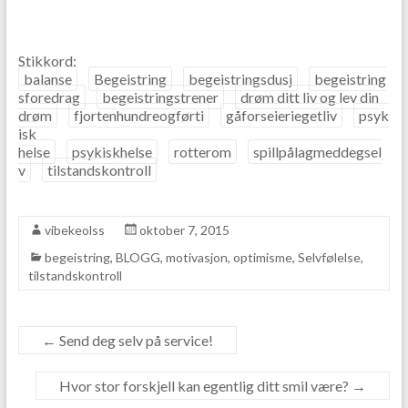
Stikkord:
balanse
Begeistring
begeistringsdusj
begeistring
sforedrag
begeistringstrener
drøm ditt liv og lev din
drøm
fjortenhundreogførti
gåforseieriegetliv
psyk
isk
helse
psykiskhelse
rotterom
spillpålagmeddegsel
v
tilstandskontroll
vibekeolss
oktober 7, 2015
begeistring
,
BLOGG
,
motivasjon
,
optimisme
,
Selvfølelse
,
tilstandskontroll
←
Send deg selv på service!
Hvor stor forskjell kan egentlig ditt smil være?
→