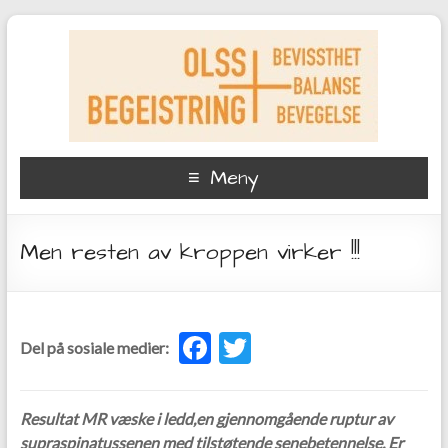
Meny
Men resten av kroppen virker !!!
F
T
Del på sosiale medier:
ac
w
e
itt
Resultat MR væske i ledd,en gjennomgående ruptur av
b
er
supraspinatussenen med tilstøtende senebetennelse. Er