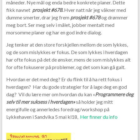
måneder. Nye mål og enda bedre konkrete planer. Dette
fikk navnet
prosjekt #678.
Hver natt når jeg våkner med
dumme smerter, drar jeg frem
prosjekt #678
og drømmer
meg bort. Ser meg selv i målet, jobber mentalt med
morsomme planer og har en god indre dialog.
Jeg tenker at den store forskjellen mellom de som lykkes,
og de som mislykkes er fokus. De som lykkes i hverdagen
har ofte fokus på det de ønsker, mens de som mislykkes alt
for ofte fokuserer på problemer, og det som kan gå galt.
Hvordan er det med deg? Er du flink til å ha rett fokus i
hverdagen? Har du gode strategier for å lage deg en god
dag? Vil du lære mer om hvordan du kan «
Programmere deg
selv til mer suksess i hverdagen»
så holder jeg mitt
energifulle og annerledes foredrag/workshop på
Lykkehaven i Sandvika 5 mai kl18,
Her finner du info