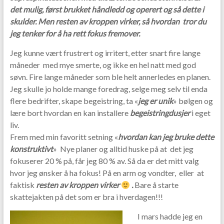
o
det mulig, først brukket håndledd og operert og så dette i
skulder. Men resten av kroppen virker, så hvordan tror du
o
jeg tenker for å ha rett fokus fremover.
k
Jeg kunne vært frustrert og irritert, etter snart fire lange
måneder med mye smerte, og ikke en hel natt med god
søvn. Fire lange måneder som ble helt annerledes en planen.
Jeg skulle jo holde mange foredrag, selge meg selv til enda
flere bedrifter, skape begeistring, ta «
jeg er unik
» bølgen og
lære bort hvordan en kan installere
begeistringdusjer
i eget
liv.
Frem med min favoritt setning «
hvordan kan jeg bruke dette
konstruktivt
» Nye planer og alltid huske på at det jeg
fokuserer 20 % på, får jeg 80 % av. Så da er det mitt valg
hvor jeg ønsker å ha fokus! På en arm og vondter, eller at
faktisk
resten av kroppen virker
.
Bare å starte
skattejakten på det som er bra i hverdagen!!!
I mars hadde jeg en