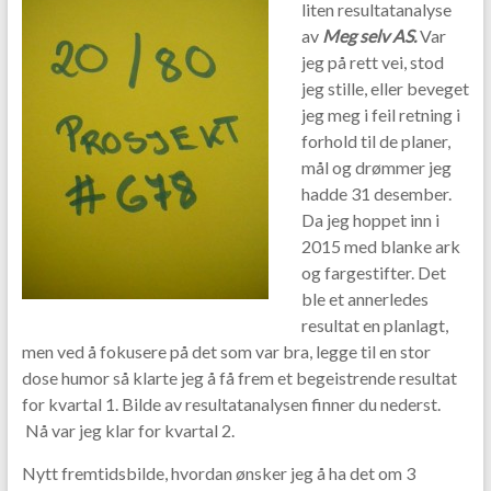
liten resultatanalyse
av
M
e
g selv AS.
Var
jeg på rett vei, stod
jeg stille, eller beveget
jeg meg i feil retning i
forhold til de planer,
mål og drømmer jeg
hadde 31 desember.
Da jeg hoppet inn i
2015 med blanke ark
og fargestifter. Det
ble et annerledes
resultat en planlagt,
men ved å fokusere på det som var bra, legge til en stor
dose humor så klarte jeg å få frem et begeistrende resultat
for kvartal 1. Bilde av resultatanalysen finner du nederst.
Nå var jeg klar for kvartal 2.
Nytt fremtidsbilde, hvordan ønsker jeg å ha det om 3