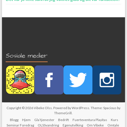
Sosiale medier
Copyright © 2026
Vibeke Olss
. Powered by
WordPress
. Theme: Spacious by
ThemeGrill
.
Blogg
Hjem
Gla’tjenester
Bedrift
Fuerteventura Playitas
Kurs
Seminar Foredrag
OLSSvandring
Egenutvilking
Om Vibeke
Omtale