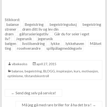
Stikkord:
balanse
Begeistring
begeistringsdusj
begeistring
strener
drøm ditt liv og lev din
drøm
gåforseieriegetliv
Går du for seier i eget
liv?
Jegerunik
jegerunik
bølgen
livstilsendring
lykke
lykkehaven
Målset
ting
rosehverandre
spillpålagmeddegselv
vibekeolss
april 27, 2015
balanse
,
begeistring
,
BLOGG
,
inspirasjon
,
kurs
,
motivasjon
,
optimisme
,
tilstandskontroll
←
Send deg selv på service!
Må jeg gå med rare briller for å ha det bra !
→