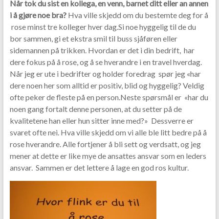
Når tok du sist en kollega, en venn, barnet ditt eller an annen
b
er
i å gjøre noe bra?
Hva ville skjedd om du bestemte deg for å
o
rose minst tre kolleger hver dag.Si noe hyggelig til de du
bor sammen, gi et ekstra smil til buss sjåføren eller
o
sidemannen på trikken. Hvordan er det i din bedrift, har
k
dere fokus på å rose, og å se hverandre i en travel hverdag.
Når jeg er ute i bedrifter og holder foredrag spør jeg «har
dere noen her som alltid er positiv, blid og hyggelig? Veldig
ofte peker de fleste på en person.Neste spørsmål er «har du
noen gang fortalt denne personen, at du setter på de
kvalitetene han eller hun sitter inne med?» Dessverre er
svaret ofte nei. Hva ville skjedd om vi alle ble litt bedre på å
rose hverandre. Alle fortjener å bli sett og verdsatt, og jeg
mener at dette er like mye de ansattes ansvar som en leders
ansvar. Sammen er det lettere å lage en god ros kultur.