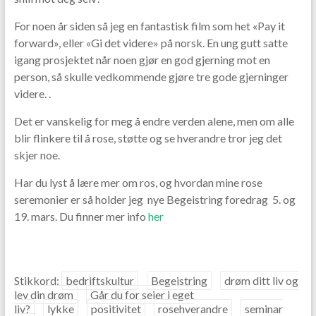
For noen år siden så jeg en fantastisk film som het «Pay it
forward», eller «Gi det videre» på norsk. En ung gutt satte
igang prosjektet når noen gjør en god gjerning mot en
person, så skulle vedkommende gjøre tre gode gjerninger
videre. .
Det er vanskelig for meg å endre verden alene, men om alle
blir flinkere til å rose, støtte og se hverandre tror jeg det
skjer noe.
Har du lyst å lære mer om ros, og hvordan mine rose
seremonier er så holder jeg nye Begeistring foredrag 5. og
19. mars. Du finner mer info
her
Stikkord:
bedriftskultur
Begeistring
drøm ditt liv og
lev din drøm
Går du for seier i eget
liv?
lykke
positivitet
rosehverandre
seminar