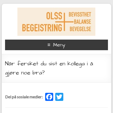
Meny
Når fersket du sist en kollega i å
gjøre noe bra?
F
T
Del på sosiale medier:
ac
w
e
itt