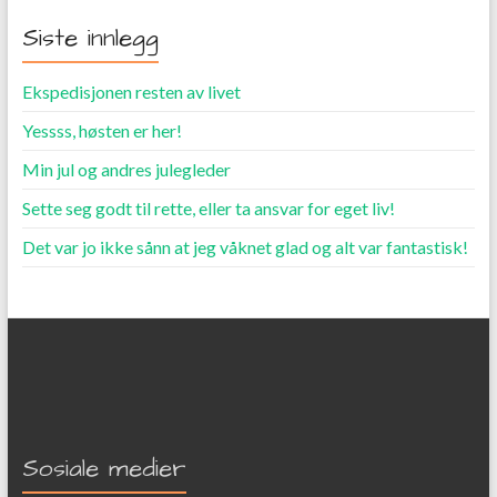
Siste innlegg
Ekspedisjonen resten av livet
Yessss, høsten er her!
Min jul og andres julegleder
Sette seg godt til rette, eller ta ansvar for eget liv!
Det var jo ikke sånn at jeg våknet glad og alt var fantastisk!
Sosiale medier