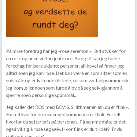
På mine foredrag har jeg «rose seremoni» 3-4 stykker for
en rose og noen velfortjente ord. Av og til kan jeg holde
foredrag for bare ukjente personer, allikevel så finner jeg
alltid noen jeg kan rose. Det kan være en som sitter som en
solstråle og er lyttende tilstede, en som var hjelpsomme når
jeg kom ,eller noen som turde å by på seg selv gjennom å
spørre noen personlige spørsmål..
Jeg kaller det ROS med BEVIS. Si litt mer en at «du er flink».
Fortell hvorfor du mener vedkommende er flink. Fortell
hvorfor du setter pris på personen. På samme måte er det
også viktig å rose seg selv. Hvor flink er du til det? Er du
snill mot deg selv?