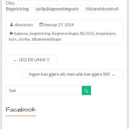
Olss
Begeistring
spillpålagmeddegselv
tilstandskontroll
vibekeolss
februar 27, 2014
balanse
,
begeistring
,
Begrensninger
,
BLOGG
,
inspirasjon
,
kurs
,
styrke
,
tilbakemeldinger
←
JEG ER UNIK !!
Ingen kan gjøre alt, men alle kan gjøre litt!
→
Facebook