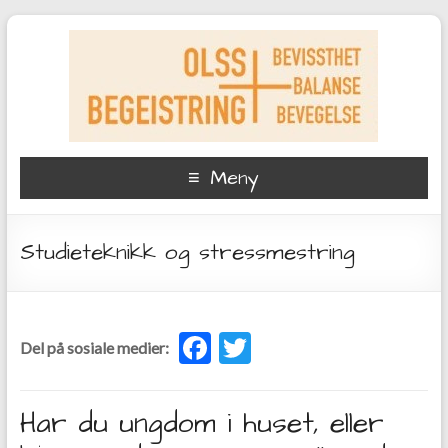
Meny
Studieteknikk og stressmestring
F
T
Del på sosiale medier:
ac
w
e
itt
Har du ungdom i huset, eller
b
er