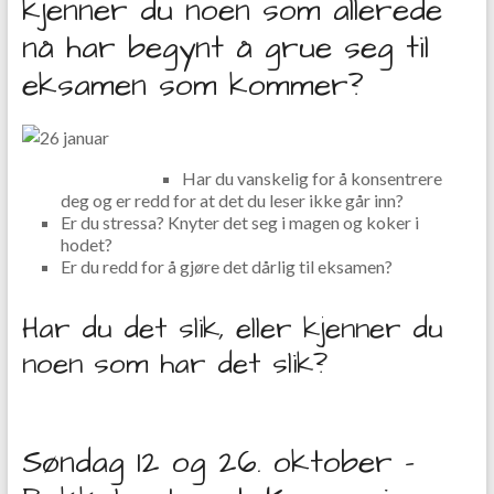
kjenner du noen som allerede
o
nå har begynt å grue seg til
o
eksamen som kommer?
k
Har du vanskelig for å konsentrere
deg og er redd for at det du leser ikke går inn?
Er du stressa? Knyter det seg i magen og koker i
hodet?
Er du redd for å gjøre det dårlig til eksamen?
Har du det slik, eller kjenner du
noen som har det slik?
Søndag 12 og 26. oktober –