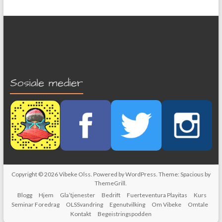
Sosiale medier
Copyright © 2026
Vibeke Olss
. Powered by
WordPress
. Theme: Spacious by
ThemeGrill
.
Blogg
Hjem
Gla’tjenester
Bedrift
Fuerteventura Playitas
Kurs
Seminar Foredrag
OLSSvandring
Egenutvilking
Om Vibeke
Omtale
Kontakt
Begeistringspodden