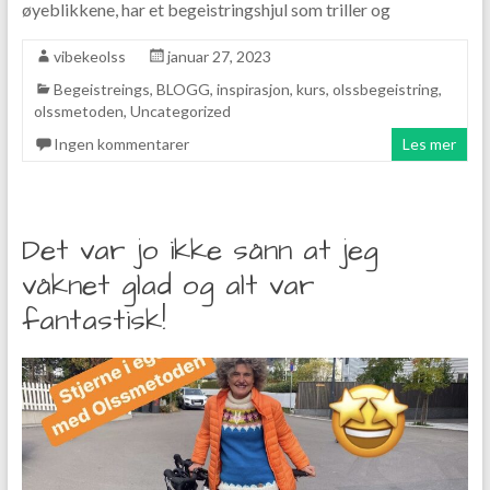
øyeblikkene, har et begeistringshjul som triller og
vibekeolss
januar 27, 2023
Begeistreings
,
BLOGG
,
inspirasjon
,
kurs
,
olssbegeistring
,
olssmetoden
,
Uncategorized
Ingen kommentarer
Les mer
Det var jo ikke sånn at jeg
våknet glad og alt var
fantastisk!