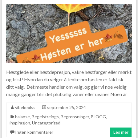
Høstglede eller høstdepresjon, vakre høstfarger eller mørkt
og trist! Hvordan du velger å tenke om høsten er faktisk
ditt valg. Det meste handler om valg, og gjør vi noe veldig
mange ganger blir det plutselig vaner eller uvaner Noen år
vibekeolss
september 25, 2024
balanse
,
Begeistreings
,
Begrensninger
,
BLOGG
,
inspirasjon
,
Uncategorized
Ingen kommentarer
Les mer