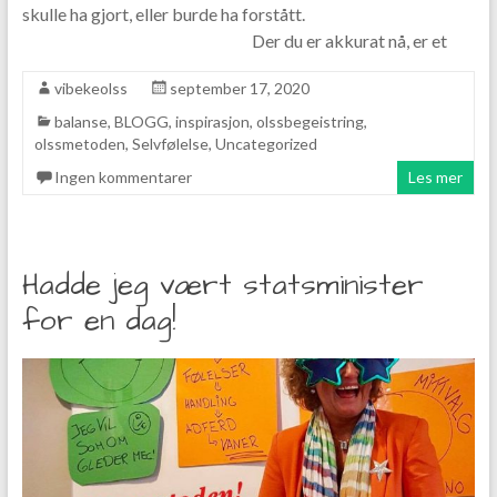
skulle ha gjort, eller burde ha forstått.
⠀⠀⠀⠀⠀⠀⠀⠀⠀⠀⠀⠀⠀⠀⠀⠀⠀ Der du er akkurat nå, er et
vibekeolss
september 17, 2020
balanse
,
BLOGG
,
inspirasjon
,
olssbegeistring
,
olssmetoden
,
Selvfølelse
,
Uncategorized
Ingen kommentarer
Les mer
Hadde jeg vært statsminister
for en dag!