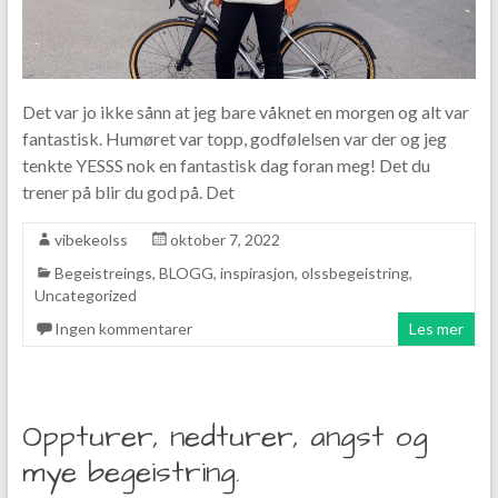
Det var jo ikke sånn at jeg bare våknet en morgen og alt var
fantastisk. Humøret var topp, godfølelsen var der og jeg
tenkte YESSS nok en fantastisk dag foran meg! Det du
trener på blir du god på. Det
vibekeolss
oktober 7, 2022
Begeistreings
,
BLOGG
,
inspirasjon
,
olssbegeistring
,
Uncategorized
Ingen kommentarer
Les mer
Oppturer, nedturer, angst og
mye begeistring.