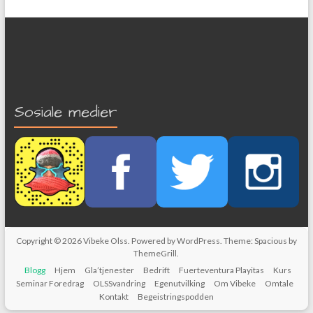
Sosiale medier
Copyright © 2026
Vibeke Olss
. Powered by
WordPress
. Theme: Spacious by
ThemeGrill
.
Blogg
Hjem
Gla’tjenester
Bedrift
Fuerteventura Playitas
Kurs
Seminar Foredrag
OLSSvandring
Egenutvilking
Om Vibeke
Omtale
Kontakt
Begeistringspodden