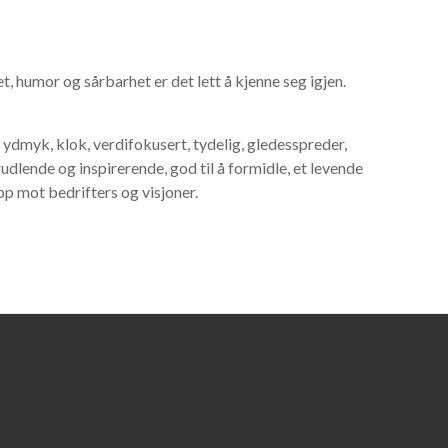
, humor og sårbarhet er det lett å kjenne seg igjen.
 ydmyk, klok, verdifokusert, tydelig, gledesspreder,
prudlende og inspirerende, god til å formidle, et levende
pp mot bedrifters og visjoner.