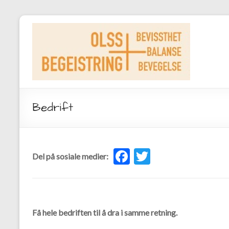
Bedrift
F
T
Del på sosiale medier:
ac
w
e
itt
b
er
Få hele bedriften til å dra i samme retning.
o