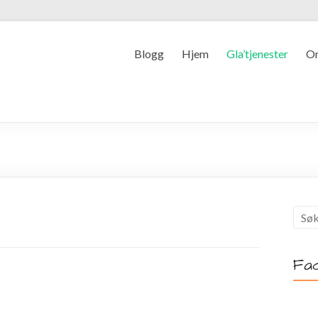
Blogg
Hjem
Gla’tjenester
O
Fa