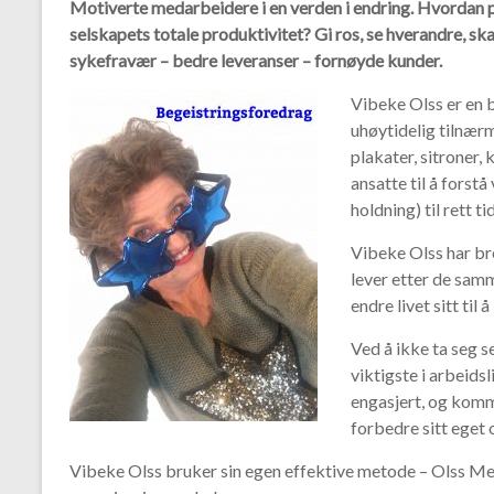
Motiverte medarbeidere i en verden i endring. Hvordan p
o
selskapets totale produktivitet? Gi ros, se hverandre, ska
k
sykefravær – bedre leveranser – fornøyde kunder.
Vibeke Olss er en 
uhøytidelig tilnærm
plakater, sitroner, 
ansatte til å forstå
holdning) til rett tid
Vibeke Olss har br
lever etter de samm
endre livet sitt til
Ved å ikke ta seg s
viktigste i arbeidsl
engasjert, og komme
forbedre sitt eget 
Vibeke Olss bruker sin egen effektive metode – Olss Meto