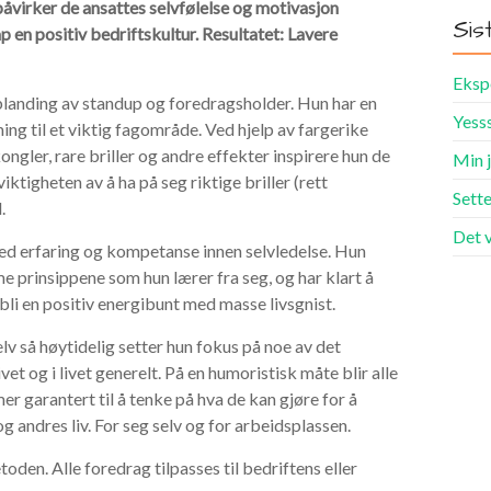
åvirker de ansattes selvfølelse og motivasjon
Sis
p en positiv bedriftskultur. Resultatet: Lavere
Ekspe
blanding av standup og foredragsholder. Hun har en
Yesss
ing til et viktig fagområde. Ved hjelp av fargerike
kongler, rare briller og andre effekter inspirere hun de
Min j
 viktigheten av å ha på seg riktige briller (rett
Sette
.
Det v
ed erfaring og kompetanse innen selvledelse. Hun
e prinsippene som hun lærer fra seg, og har klart å
 å bli en positiv energibunt med masse livsgnist.
elv så høytidelig setter hun fokus på noe av det
ivet og i livet generelt. På en humoristisk måte blir alle
r garantert til å tenke på hva de kan gjøre for å
og andres liv. For seg selv og for arbeidsplassen.
den. Alle foredrag tilpasses til bedriftens eller