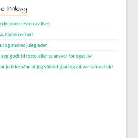
te innlegg
disjonen resten av livet
s, høsten er her!
ul og andres julegleder
 seg godt til rette, eller ta ansvar for eget liv!
ar jo ikke sånn at jeg våknet glad og alt var fantastisk!