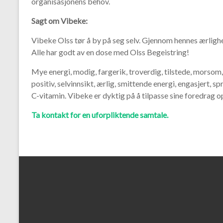
organisasjonens behov.
Sagt om Vibeke:
Vibeke Olss tør å by på seg selv. Gjennom hennes ærlighet
Alle har godt av en dose med Olss Begeistring!
Mye energi, modig, fargerik, troverdig, tilstede, morsom,
positiv, selvinnsikt, ærlig, smittende energi, engasjert, s
C-vitamin. Vibeke er dyktig på å tilpasse sine foredrag o
Ta kontakt for en uforpliktende samtale.