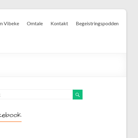
m Vibeke
Omtale
Kontakt
Begeistringspodden
cebook