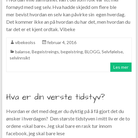
fornøyd med seg selv. Hva hadde skjedd om flere ble
mer bevist hvordan en selv kan påvirke sin egen hverdag.
Det kommer ikke an på hvordan du har det, men hvordan du
tar det er et kjent ordtak. Vibeke
vibekeolss
februar 4, 2016
balanse
,
Begeistreings
,
begeistring
,
BLOGG
,
Selvfølelse
,
selvinnsikt
Les mer
Hva er din verste tidstyv?
Hvordan er det med deg,er du dyktig på å få gjort det du
ønsker i hverdagen? Den største tidstyven i mitt liv er de to
ordene «skal bare«. Jeg skal bare en rask tur innom
facebook, jeg skal bare lese