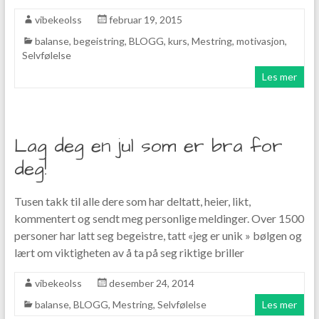
vibekeolss
februar 19, 2015
balanse
,
begeistring
,
BLOGG
,
kurs
,
Mestring
,
motivasjon
,
Selvfølelse
Les mer
Lag deg en jul som er bra for
deg!
Tusen takk til alle dere som har deltatt, heier, likt,
kommentert og sendt meg personlige meldinger. Over 1500
personer har latt seg begeistre, tatt «jeg er unik » bølgen og
lært om viktigheten av å ta på seg riktige briller
vibekeolss
desember 24, 2014
balanse
,
BLOGG
,
Mestring
,
Selvfølelse
Les mer