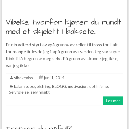
Vibeke, hvorfor kjører du rundt
med et skjelett i baksete…
Er din adferd styrt av «på grunn» av «eller til tross for. I alt
for mange år levde jeg i «på grunn av».verden.Jeg var super
flink til å begrense meg selv . På grunn av…kunne jeg ikke,
var jeg ikke
vibekeolss
juni 1, 2014
balanse
,
begeistring
,
BLOGG
,
motivasjon
,
optimisme
,
Selvfølelse
,
selvinnsikt
Les mer
Trenger du påfyll?