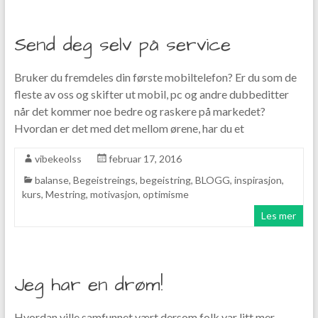
Send deg selv på service
Bruker du fremdeles din første mobiltelefon? Er du som de
fleste av oss og skifter ut mobil, pc og andre dubbeditter
når det kommer noe bedre og raskere på markedet?
Hvordan er det med det mellom ørene, har du et
vibekeolss
februar 17, 2016
balanse
,
Begeistreings
,
begeistring
,
BLOGG
,
inspirasjon
,
kurs
,
Mestring
,
motivasjon
,
optimisme
Les mer
Jeg har en drøm!
Hvordan ville samfunnet vært dersom folk var litt mer