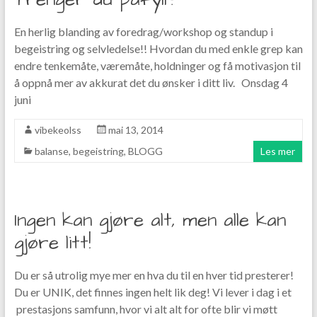
En herlig blanding av foredrag/workshop og standup i
begeistring og selvledelse!! Hvordan du med enkle grep kan
endre tenkemåte, væremåte, holdninger og få motivasjon til
å oppnå mer av akkurat det du ønsker i ditt liv. Onsdag 4
juni
vibekeolss
mai 13, 2014
balanse
,
begeistring
,
BLOGG
Les mer
Ingen kan gjøre alt, men alle kan
gjøre litt!
Du er så utrolig mye mer en hva du til en hver tid presterer!
Du er UNIK, det finnes ingen helt lik deg! Vi lever i dag i et
prestasjons samfunn, hvor vi alt alt for ofte blir vi møtt